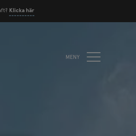
aft?
Klicka här
MENY