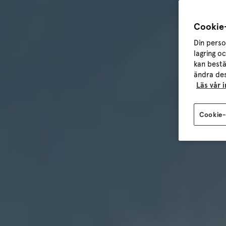
Cookie-
Din perso
lagring o
kan bestä
ändra des
Läs vår 
Cookie-