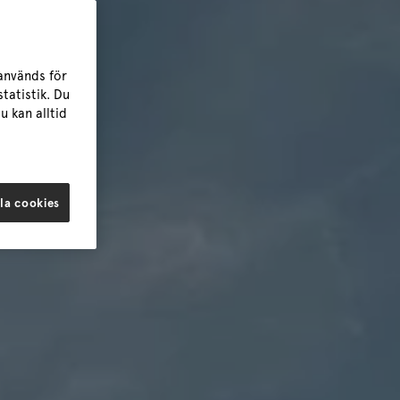
används för
tatistik. Du
u kan alltid
la cookies