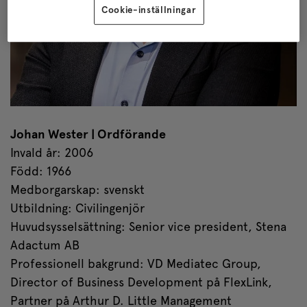
Cookie-inställningar
Johan Wester | Ordförande
Invald år: 2006
Född: 1966
Medborgarskap: svenskt
Utbildning: Civilingenjör
Huvudsysselsättning: Senior vice president, Stena
Adactum AB
Professionell bakgrund: VD Mediatec Group,
Director of Business Development på FlexLink,
Partner på Arthur D. Little Management