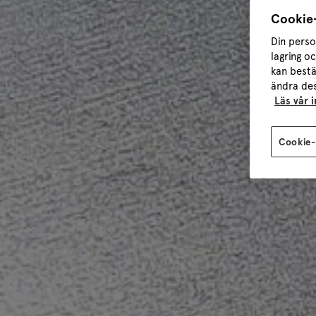
Cookie-
Din perso
lagring o
kan bestä
ändra des
Läs vår 
Cookie-