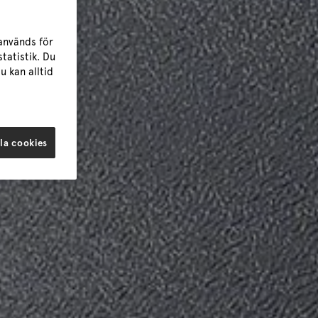
används för
tatistik. Du
u kan alltid
la cookies