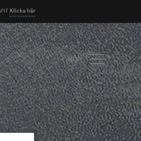
aft?
Klicka här
MENY