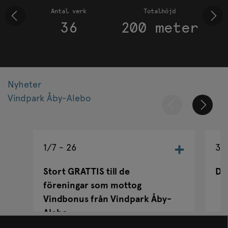
Antal verk
Totalhöjd
36
200 meter
Nyheter
Vindpark Åby-Alebo
1/7 - 26
3/
Stort GRATTIS till de
Da
föreningar som mottog
Vindbonus från Vindpark Åby-
Alebo